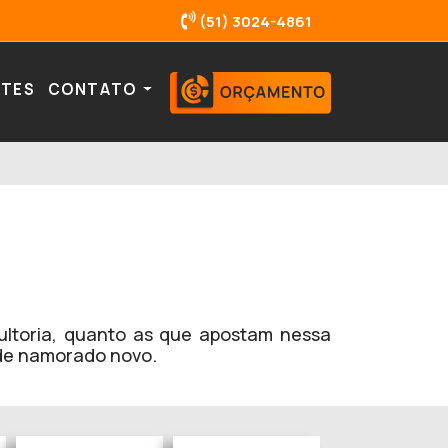
(51) 3024-4861
NTES
CONTATO
ultoria, quanto as que apostam nessa
 de namorado novo.