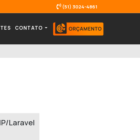
(51) 3024-4861
NTES
CONTATO
P/Laravel